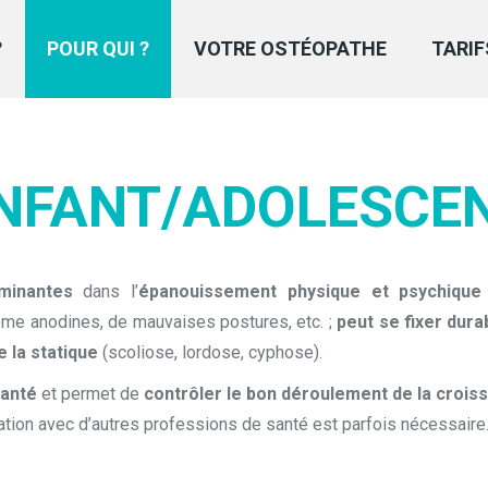
?
POUR QUI ?
VOTRE OSTÉOPATHE
TARIF
NFANT/ADOLESCE
minantes
dans l’
épanouissement physique et psychique
ême anodines, de mauvaises postures, etc. ;
peut se fixer dur
e la statique
(scoliose, lordose, cyphose).
santé
et permet de
contrôler le bon déroulement de la crois
ration avec d’autres professions de santé est parfois nécessaire