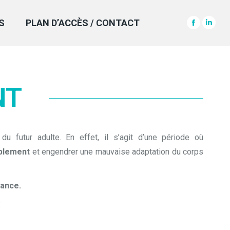
S
PLAN D’ACCÈS / CONTACT
Facebook
Linke
page
page
opens
open
in
in
new
new
NT
window
wind
du futur adulte. En effet, il s’agit d’une période où
ablement
et engendrer une mauvaise adaptation du corps
sance.
.