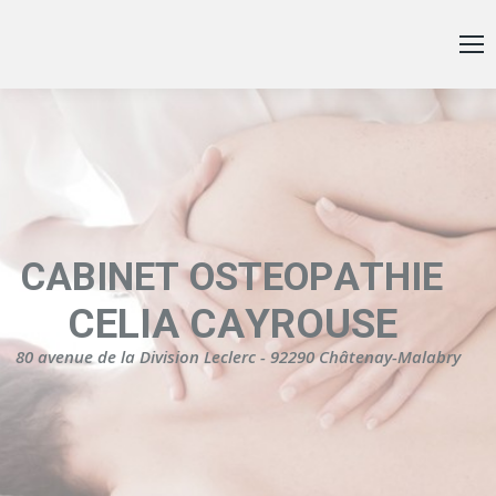
C
A
B
I
N
E
T
O
S
T
E
O
P
A
T
H
I
E
C
E
L
I
A
C
A
Y
R
O
U
S
E
8
0
a
v
e
n
u
e
d
e
l
a
D
i
v
i
s
i
o
n
L
e
c
l
e
r
c
-
9
2
2
9
0
C
h
â
t
e
n
a
y
-
M
a
l
a
b
r
y