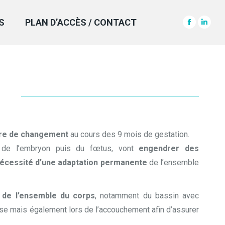
S
PLAN D’ACCÈS / CONTACT
Facebook
Linke
page
page
opens
open
in
in
new
new
window
wind
re de changement
au cours des 9 mois de gestation.
 de l’embryon puis du fœtus, vont
engendrer des
écessité d’une adaptation permanente
de l’ensemble
é de l’ensemble du corps
, notamment du bassin avec
se mais également lors de l’accouchement afin d’assurer