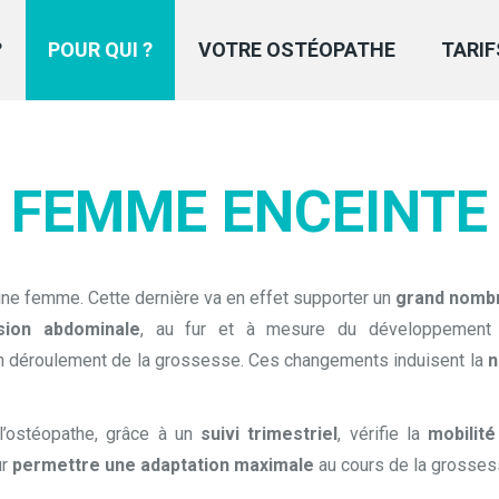
?
POUR QUI ?
VOTRE OSTÉOPATHE
TARIF
FEMME ENCEINTE
une femme. Cette dernière va en effet supporter un
grand nomb
sion abdominale
, au fur et à mesure du développement
on déroulement de la grossesse. Ces changements induisent la
n
 l’ostéopathe, grâce à un
suivi trimestriel
, vérifie la
mobilit
ur
permettre une adaptation maximale
au cours de la grosses